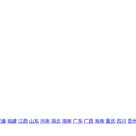
安徽
福建
江西
山东
河南
湖北
湖南
广东
广西
海南
重庆
四川
贵