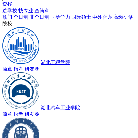
查找
选学校
找专业
查简章
热门
全日制
非全日制
同等学力
国际硕士
中外合办
高级研修
院校
湖北工程学院
简章
报考
研友圈
湖北汽车工业学院
简章
报考
研友圈