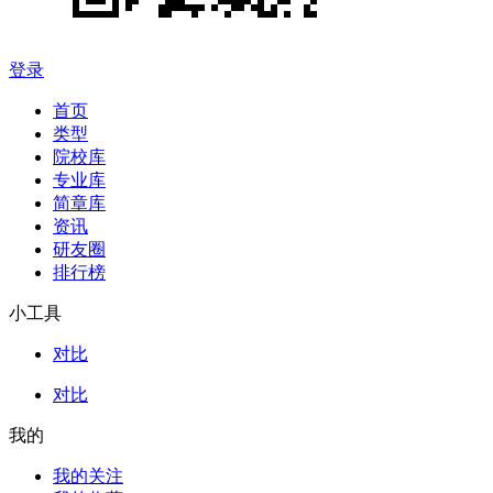
登录
首页
类型
院校库
专业库
简章库
资讯
研友圈
排行榜
小工具
对比
对比
我的
我的关注