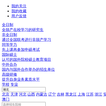
我的关注
我的收藏
用户反馈
全日制
全脱产在校学习的研究生
非全日制
通过全国联考进行非脱产学习
同等学力
先上课再参加申硕考试
国际硕士
认可的国外院校硕士教育项目
中外合办
国内与国外合作举办的招生单位
高级研修
提升自身业务素质水平
学校
专业
北京
天津
河北
山西
内蒙古
辽宁
吉林
黑龙江
上海
江苏
浙江
澳门