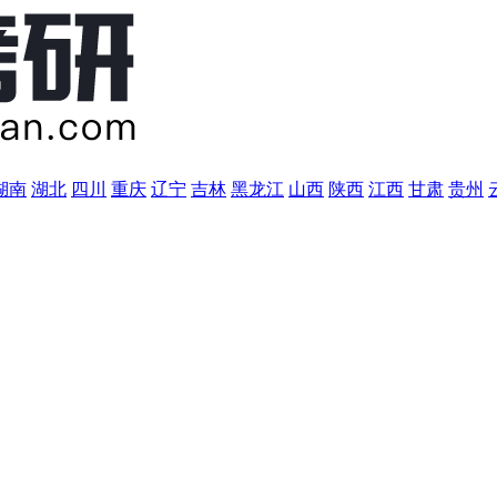
湖南
湖北
四川
重庆
辽宁
吉林
黑龙江
山西
陕西
江西
甘肃
贵州