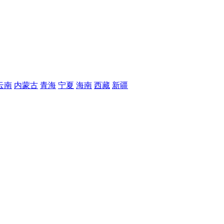
云南
内蒙古
青海
宁夏
海南
西藏
新疆