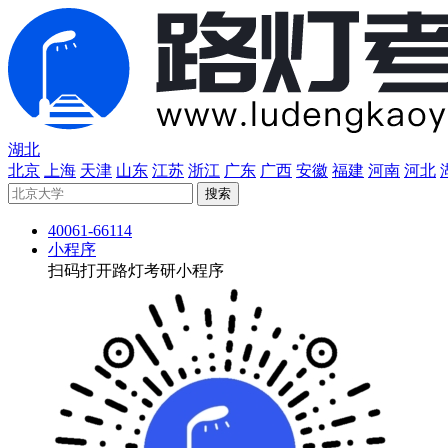
湖北
北京
上海
天津
山东
江苏
浙江
广东
广西
安徽
福建
河南
河北
40061-66114
小程序
扫码打开路灯考研小程序