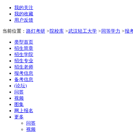
我的关注
我的收藏
用户反馈
当前位置：
路灯考研
>
院校库
>
武汉轻工大学
>
同等学力
>
报
类型首页
招生简章
招生学院
招生专业
招生老师
报考信息
备考信息
(论坛)
问答
视频
图集
网上报名
更多
问答
视频