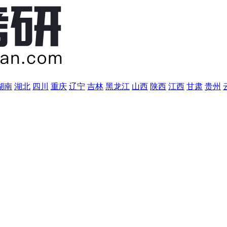
湖南
湖北
四川
重庆
辽宁
吉林
黑龙江
山西
陕西
江西
甘肃
贵州