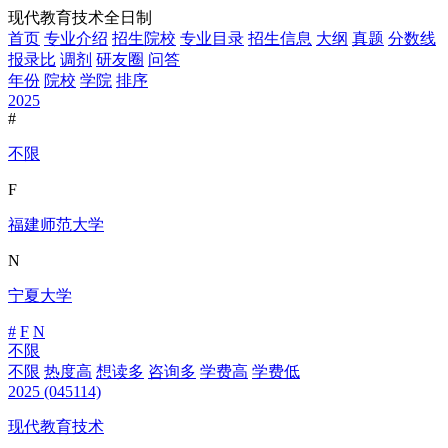
现代教育技术全日制
首页
专业介绍
招生院校
专业目录
招生信息
大纲
真题
分数线
报录比
调剂
研友圈
问答
年份
院校
学院
排序
2025
#
不限
F
福建师范大学
N
宁夏大学
#
F
N
不限
不限
热度高
想读多
咨询多
学费高
学费低
2025
(045114)
现代教育技术