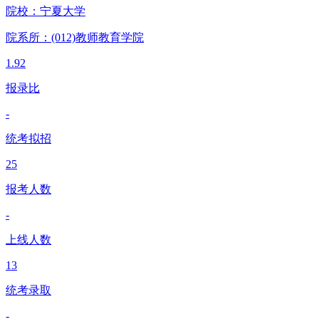
院校：
宁夏大学
院系所：(012)
教师教育学院
1.92
报录比
-
统考拟招
25
报考人数
-
上线人数
13
统考录取
-