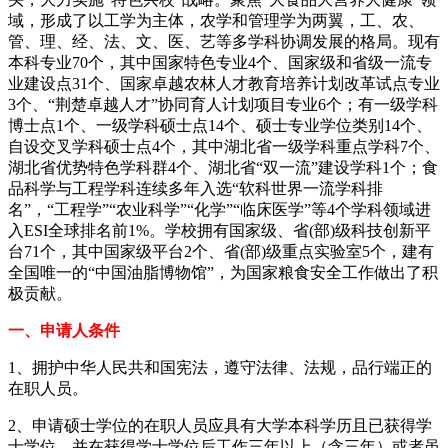
域，形成了以工学为主体，农学和管理学为两翼，工、农、
管、理、经、法、文、医、艺等多学科协调发展的格局。现有
本科专业70个，其中国家特色专业4个、国家级和省级一流专
业建设点31个、国家卓越农林人才教育培养计划改革试点专业
3个、“荆楚卓越人才”协同育人计划项目专业6个；有一级学科
博士点1个、一级学科硕士点14个、硕士专业学位类别14个、
自设交叉学科硕士点4个，其中湖北省一级学科重点学科7个、
湖北省优势特色学科群4个、湖北省“双一流”建设学科1个；食
品科学与工程学科连续多年入选“软科世界一流学科排
名”，“工程学”“农业科学”“化学”“临床医学”等4个学科领域进
入ESI全球排名前1%。学校拥有国家级、省(部)级科技创新平
台71个，其中国家级平台2个、省(部)级重点实验室5个，建有
全国唯一的“中国油脂博物馆”，为国家粮食安全工作做出了积
极贡献。
一、申请人条件
1、拥护中华人民共和国宪法，遵守法律、法规，品行端正的
在职人员。
2、申请硕士学位的在职人员应具有大学本科学历且已获得学
士学位，并在获得学士学位后工作三年以上（含三年）或者虽