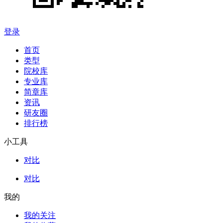
登录
首页
类型
院校库
专业库
简章库
资讯
研友圈
排行榜
小工具
对比
对比
我的
我的关注