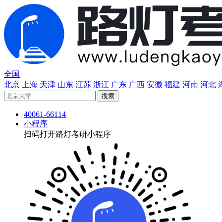
全国
北京
上海
天津
山东
江苏
浙江
广东
广西
安徽
福建
河南
河北
40061-66114
小程序
扫码打开路灯考研小程序