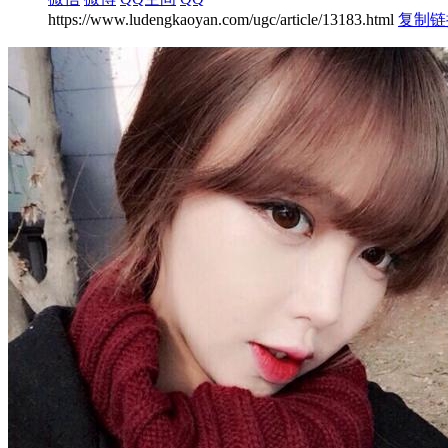
https://www.ludengkaoyan.com/ugc/article/13183.html
复制链