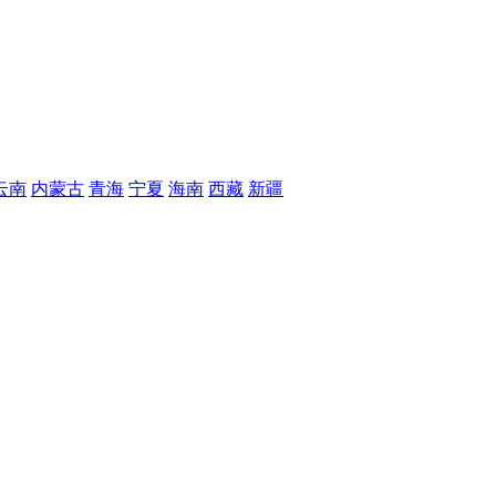
云南
内蒙古
青海
宁夏
海南
西藏
新疆