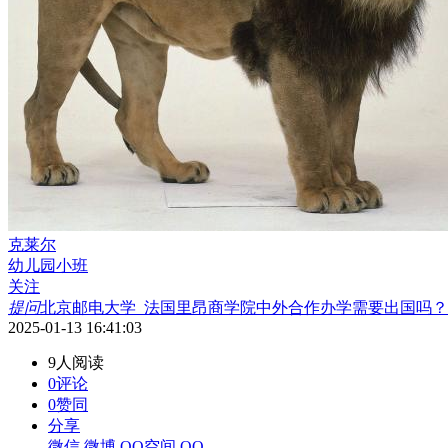
克莱尔
幼儿园小班
关注
提问
北京邮电大学_法国里昂商学院中外合作办学需要出国吗？
2025-01-13 16:41:03
9人阅读
0评论
0赞同
分享
微信
微博
QQ空间
QQ