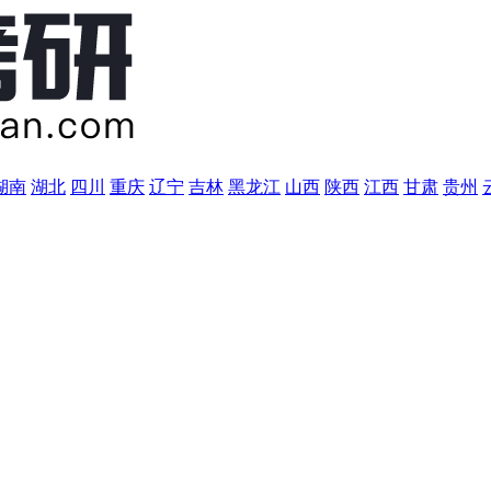
湖南
湖北
四川
重庆
辽宁
吉林
黑龙江
山西
陕西
江西
甘肃
贵州