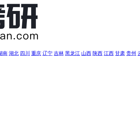
湖南
湖北
四川
重庆
辽宁
吉林
黑龙江
山西
陕西
江西
甘肃
贵州