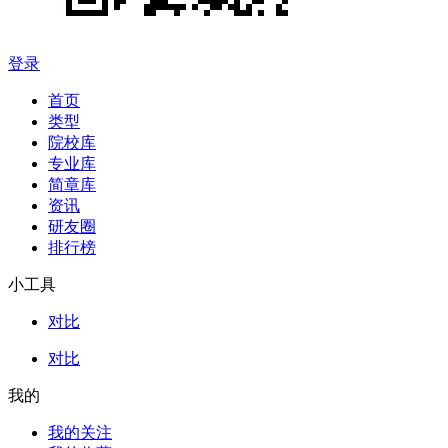
登录
首页
类型
院校库
专业库
简章库
资讯
研友圈
排行榜
小工具
对比
对比
我的
我的关注