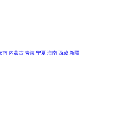
云南
内蒙古
青海
宁夏
海南
西藏
新疆