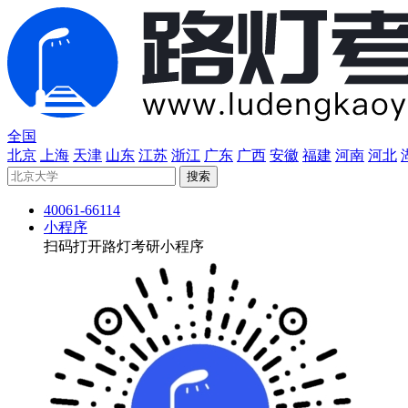
全国
北京
上海
天津
山东
江苏
浙江
广东
广西
安徽
福建
河南
河北
40061-66114
小程序
扫码打开路灯考研小程序