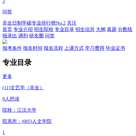
3
问答
非全日制学硕专业排行榜
No.2
关注
首页
专业介绍
招生院校
专业目录
招生信息
大纲
真题
分数线
报录比
调剂
研友圈
问答
报考条件
报名时间
报名流程
上课方式
学习费用
毕业证书
专业目录
更多
(11)文艺学（非全）
0人想读
院校：
江汉大学
院系所：(005)
人文学院
1