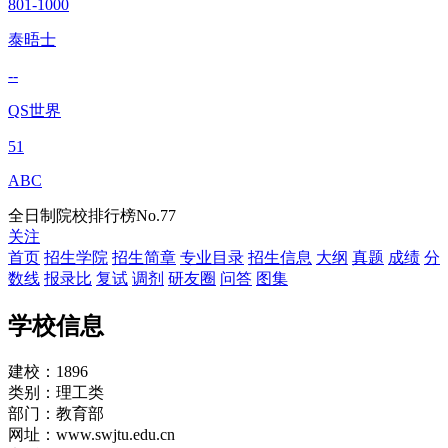
801-1000
泰晤士
--
QS世界
51
ABC
全日制院校排行榜
No.77
关注
首页
招生学院
招生简章
专业目录
招生信息
大纲
真题
成绩
分
数线
报录比
复试
调剂
研友圈
问答
图集
学校信息
建校：
1896
类别：
理工类
部门：
教育部
网址：
www.swjtu.edu.cn