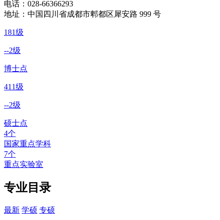
电话：
028-66366293
地址：
中国四川省成都市郫都区犀安路 999 号
18
1级
--
2级
博士点
41
1级
--
2级
硕士点
4
个
国家重点学科
7
个
重点实验室
专业目录
最新
学硕
专硕