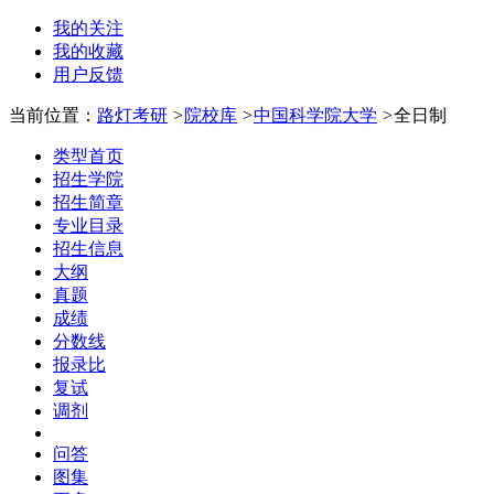
我的关注
我的收藏
用户反馈
当前位置：
路灯考研
>
院校库
>
中国科学院大学
>
全日制
类型首页
招生学院
招生简章
专业目录
招生信息
大纲
真题
成绩
分数线
报录比
复试
调剂
问答
图集