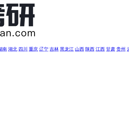
湖南
湖北
四川
重庆
辽宁
吉林
黑龙江
山西
陕西
江西
甘肃
贵州