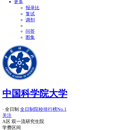
更多
报录比
复试
调剂
问答
图集
中国科学院大学
· 全日制
全日制院校排行榜
No.1
关注
A区
双一流
研究生院
学费区间