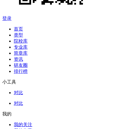
登录
首页
类型
院校库
专业库
简章库
资讯
研友圈
排行榜
小工具
对比
对比
我的
我的关注