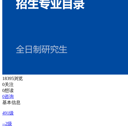
18395浏览
0关注
0想读
0咨询
基本信息
49
1级
--
2级