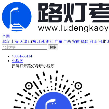
全国
北京
上海
天津
山东
江苏
浙江
广东
广西
安徽
福建
河南
河北
40061-66114
小程序
扫码打开路灯考研小程序