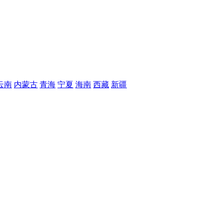
云南
内蒙古
青海
宁夏
海南
西藏
新疆