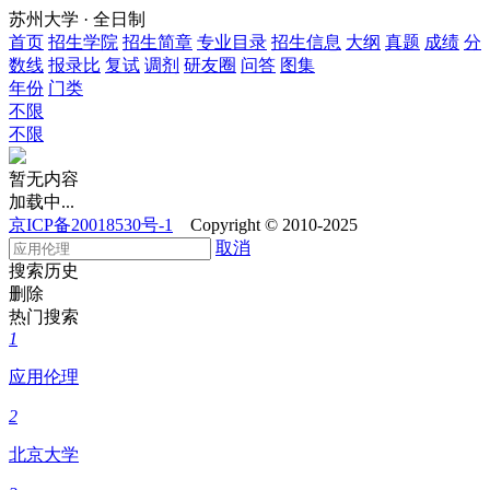
苏州大学 · 全日制
首页
招生学院
招生简章
专业目录
招生信息
大纲
真题
成绩
分
数线
报录比
复试
调剂
研友圈
问答
图集
年份
门类
不限
不限
暂无内容
加载中...
京ICP备20018530号-1
Copyright © 2010-2025
取消
搜索历史
删除
热门搜索
1
应用伦理
2
北京大学