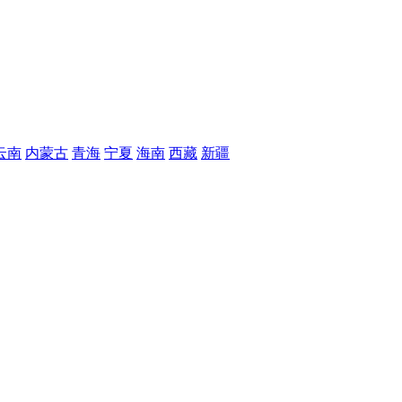
云南
内蒙古
青海
宁夏
海南
西藏
新疆