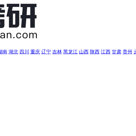
湖南
湖北
四川
重庆
辽宁
吉林
黑龙江
山西
陕西
江西
甘肃
贵州