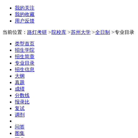
我的关注
我的收藏
用户反馈
当前位置：
路灯考研
>
院校库
>
苏州大学
>
全日制
>
专业目录
类型首页
招生学院
招生简章
专业目录
招生信息
大纲
真题
成绩
分数线
报录比
复试
调剂
问答
图集