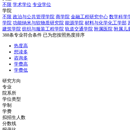
不限
学术学位
专业学位
学院
不限
政治与公共管理学院
商学院
金融工程研究中心
数学科学
学院
功能纳米与软物质研究院
能源学院
材料与化学化工学部
建筑学院
纺织与服装工程学院
轨道交通学院
附属医院
附属儿
388
条专业符合条件
已为您按照热度排序
热度高
想读多
咨询多
学费高
学费低
研究方向
专业
院系所
学位类型
学制
学费
拟招生人数
分数线
报录比