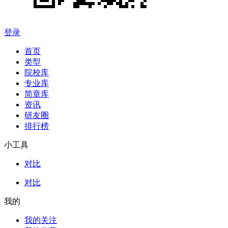
登录
首页
类型
院校库
专业库
简章库
资讯
研友圈
排行榜
小工具
对比
对比
我的
我的关注