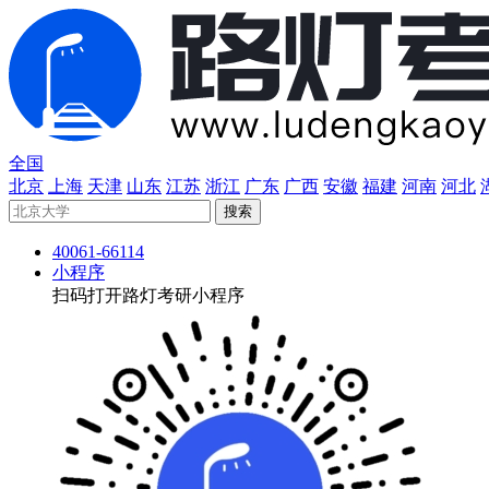
全国
北京
上海
天津
山东
江苏
浙江
广东
广西
安徽
福建
河南
河北
40061-66114
小程序
扫码打开路灯考研小程序