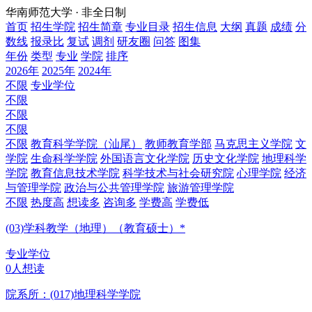
华南师范大学 · 非全日制
首页
招生学院
招生简章
专业目录
招生信息
大纲
真题
成绩
分
数线
报录比
复试
调剂
研友圈
问答
图集
年份
类型
专业
学院
排序
2026年
2025年
2024年
不限
专业学位
不限
不限
不限
不限
教育科学学院（汕尾）
教师教育学部
马克思主义学院
文
学院
生命科学学院
外国语言文化学院
历史文化学院
地理科学
学院
教育信息技术学院
科学技术与社会研究院
心理学院
经济
与管理学院
政治与公共管理学院
旅游管理学院
不限
热度高
想读多
咨询多
学费高
学费低
(03)学科教学（地理）（教育硕士）*
专业学位
0人想读
院系所：(017)
地理科学学院