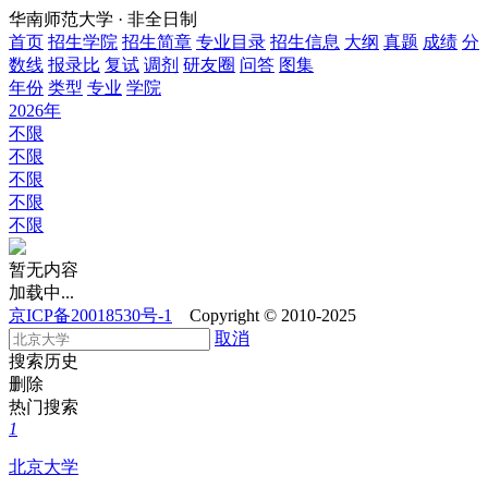
华南师范大学 · 非全日制
首页
招生学院
招生简章
专业目录
招生信息
大纲
真题
成绩
分
数线
报录比
复试
调剂
研友圈
问答
图集
年份
类型
专业
学院
2026年
不限
不限
不限
不限
不限
暂无内容
加载中...
京ICP备20018530号-1
Copyright © 2010-2025
取消
搜索历史
删除
热门搜索
1
北京大学