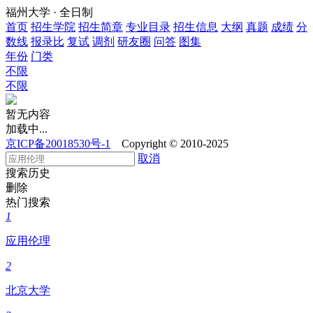
福州大学 · 全日制
首页
招生学院
招生简章
专业目录
招生信息
大纲
真题
成绩
分
数线
报录比
复试
调剂
研友圈
问答
图集
年份
门类
不限
不限
暂无内容
加载中...
京ICP备20018530号-1
Copyright © 2010-2025
取消
搜索历史
删除
热门搜索
1
应用伦理
2
北京大学