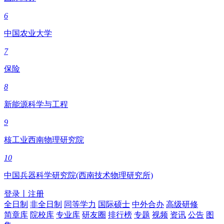
6
中国农业大学
7
保险
8
新能源科学与工程
9
核工业西南物理研究院
10
中国兵器科学研究院(西南技术物理研究所)
登录
丨
注册
全日制
非全日制
同等学力
国际硕士
中外合办
高级研修
简章库
院校库
专业库
研友圈
排行榜
专题
视频
资讯
公告
图