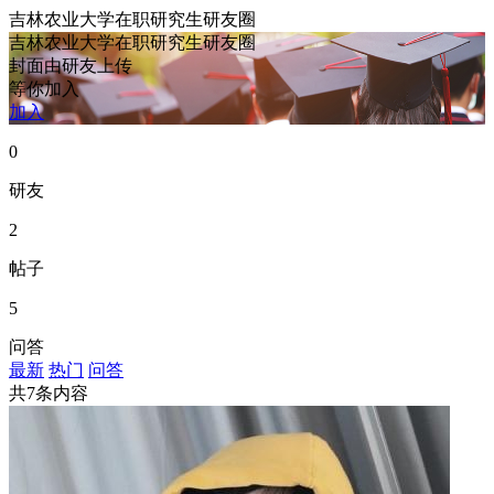
吉林农业大学在职研究生研友圈
吉林农业大学在职研究生研友圈
封面由研友上传
等你加入
加入
0
研友
2
帖子
5
问答
最新
热门
问答
共7条内容