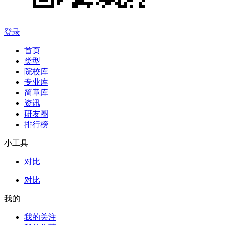
登录
首页
类型
院校库
专业库
简章库
资讯
研友圈
排行榜
小工具
对比
对比
我的
我的关注