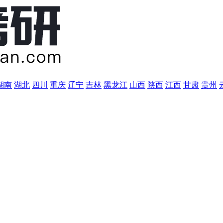
湖南
湖北
四川
重庆
辽宁
吉林
黑龙江
山西
陕西
江西
甘肃
贵州