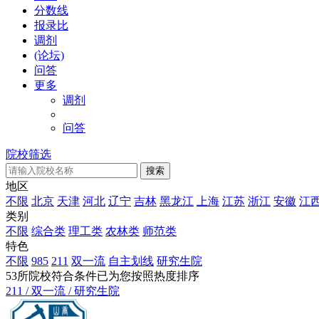
分数线
报录比
调剂
(论坛)
问答
更多
调剂
问答
院校筛选
地区
不限
北京
天津
河北
辽宁
吉林
黑龙江
上海
江苏
浙江
安徽
江
类别
不限
综合类
理工类
农林类
师范类
特色
不限
985
211
双一流
自主划线
研究生院
53
所院校符合条件
已为您按照热度排序
211 / 双一流 / 研究生院