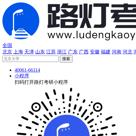
全国
北京
上海
天津
山东
江苏
浙江
广东
广西
安徽
福建
河南
河北
40061-66114
小程序
扫码打开路灯考研小程序