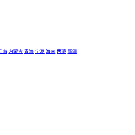
云南
内蒙古
青海
宁夏
海南
西藏
新疆