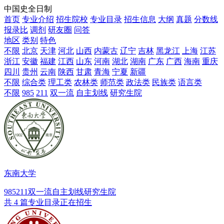
中国史全日制
首页
专业介绍
招生院校
专业目录
招生信息
大纲
真题
分数线
报录比
调剂
研友圈
问答
地区
类别
特色
不限
北京
天津
河北
山西
内蒙古
辽宁
吉林
黑龙江
上海
江苏
浙江
安徽
福建
江西
山东
河南
湖北
湖南
广东
广西
海南
重庆
四川
贵州
云南
陕西
甘肃
青海
宁夏
新疆
不限
综合类
理工类
农林类
师范类
政法类
民族类
语言类
不限
985
211
双一流
自主划线
研究生院
东南大学
985
211
双一流
自主划线
研究生院
共 4 篇专业目录正在招生