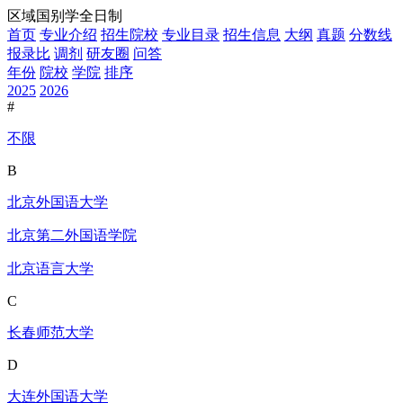
区域国别学全日制
首页
专业介绍
招生院校
专业目录
招生信息
大纲
真题
分数线
报录比
调剂
研友圈
问答
年份
院校
学院
排序
2025
2026
#
不限
B
北京外国语大学
北京第二外国语学院
北京语言大学
C
长春师范大学
D
大连外国语大学