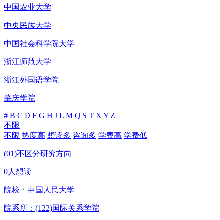
中国农业大学
中央民族大学
中国社会科学院大学
浙江师范大学
浙江外国语学院
肇庆学院
#
B
C
D
F
G
H
J
L
M
Q
S
T
X
Y
Z
不限
不限
热度高
想读多
咨询多
学费高
学费低
(01)不区分研究方向
0人想读
院校：
中国人民大学
院系所：(122)
国际关系学院