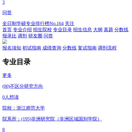
3
问答
全日制学硕专业排行榜
No.164
关注
首页
专业介绍
招生院校
专业目录
招生信息
大纲
真题
分数线
报录比
调剂
研友圈
问答
报名须知
初试指南
成绩查询
分数线
复试指南
调剂流程
专业目录
更多
(00)不区分研究方向
0人想读
院校：
浙江师范大学
院系所：(195)
非洲研究院（非洲区域国别学院）
8