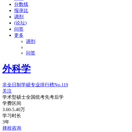
分数线
报录比
调剂
(论坛)
问答
更多
调剂
问答
外科学
非全日制学硕专业排行榜
No.119
关注
学术型硕士
全国统考
先考后学
学费区间
3.60-5.40万
学习时长
3年
择校咨询