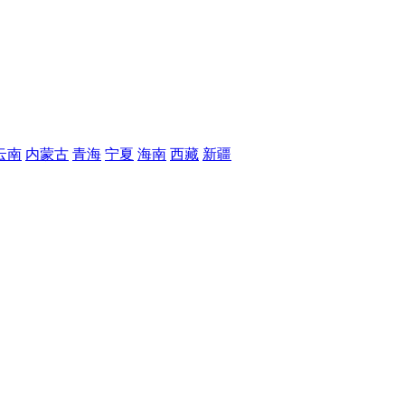
云南
内蒙古
青海
宁夏
海南
西藏
新疆