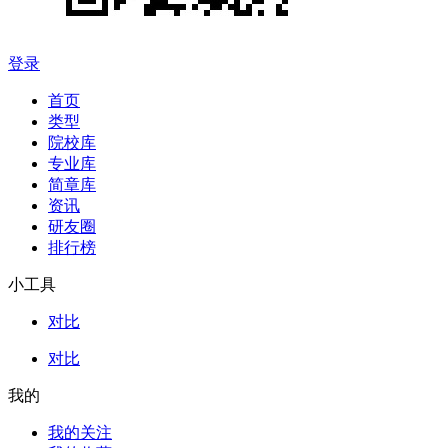
登录
首页
类型
院校库
专业库
简章库
资讯
研友圈
排行榜
小工具
对比
对比
我的
我的关注