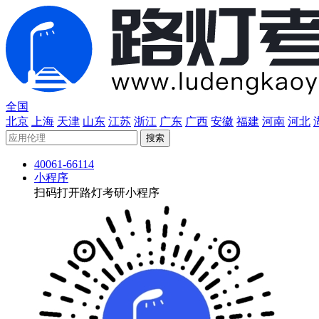
全国
北京
上海
天津
山东
江苏
浙江
广东
广西
安徽
福建
河南
河北
40061-66114
小程序
扫码打开路灯考研小程序