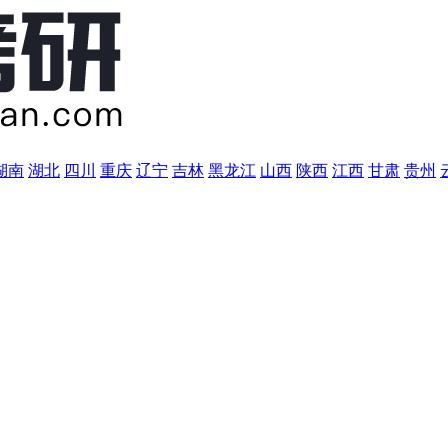
湖南
湖北
四川
重庆
辽宁
吉林
黑龙江
山西
陕西
江西
甘肃
贵州