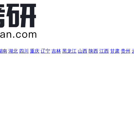
湖南
湖北
四川
重庆
辽宁
吉林
黑龙江
山西
陕西
江西
甘肃
贵州