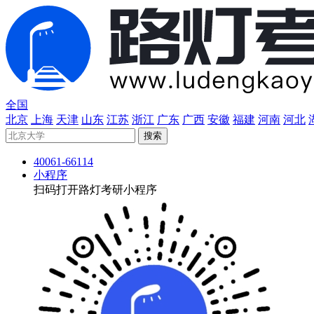
全国
北京
上海
天津
山东
江苏
浙江
广东
广西
安徽
福建
河南
河北
40061-66114
小程序
扫码打开路灯考研小程序