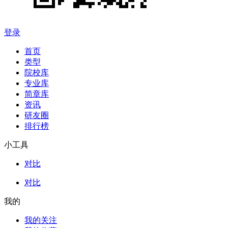
登录
首页
类型
院校库
专业库
简章库
资讯
研友圈
排行榜
小工具
对比
对比
我的
我的关注