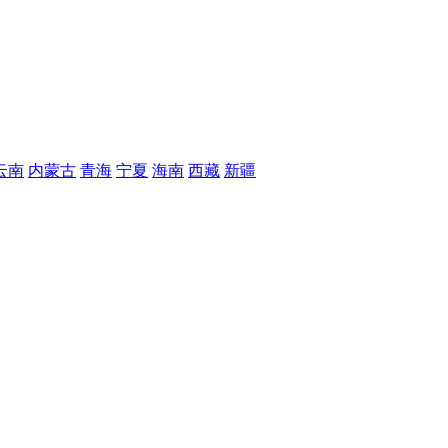
云南
内蒙古
青海
宁夏
海南
西藏
新疆