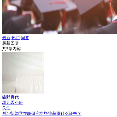
最新
热门
问答
最新回复
共5条内容
雏野真代
幼儿园小班
关注
提问
新闻学在职研究生毕业获得什么证书？