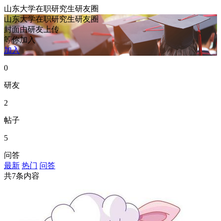
山东大学在职研究生研友圈
山东大学在职研究生研友圈
封面由研友上传
等你加入
加入
0
研友
2
帖子
5
问答
最新
热门
问答
共7条内容