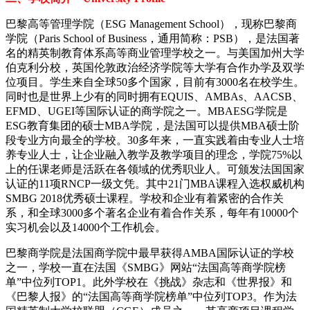
巴黎高等管理学院（ESG Management School），现称巴黎商
学院（Paris School of Business，通用简称：PSB），是法国著
名的精英制教育体系高等商业管理学校之一。与美国加州大学
伯克利分校，英国伦敦政治经济学院等大学有合作办学及双学
位项目。学生来自全球50多个国家，目前有3000名在校学生。
同时也是世界上少有的同时拥有EQUIS、AMBAs、AACSB、
EFMD、UGEI等国际认证的商学院之一。MBAESG学院是
ESG教育集团的硕士MBA学院，是法国可以提供MBA硕士阶
段专业方向最全的学校。30多年来，一直实践着由专业人士培
养专业人士，让企业融入教学及教学项目的理念，学院75%以
上的任课老师是活跃在各领域的优秀职业人。可颁发法国国家
认证的11项RNCP一级文凭。其中21门MBA课程入选权威机构
SMBG 2018优秀硕士课程。学校和企业有着紧密的合作关
系，和全球3000多个著名企业有着合作关系，每年有10000个
实习机会以及14000个工作机会。
巴黎商学院是法国商学院中最早获得AMBA国际认证的学校
之一，学校一直在法国《SMBG》网站“法国高等商学院榜
单”中位列TOP1。此外学校在《挑战》杂志和《世界报》和
《巴黎人报》的“法国高等商学院榜单”中位列TOP3。作为法