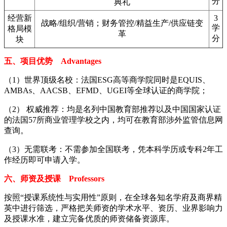
分
典礼
经营新
3
战略/组织/营销；财务管控/精益生产/供应链变
学
格局模
革
分
块
五、项目优势 Advantages
（1）世界顶级名校：法国ESG高等商学院同时是EQUIS、
AMBAs、AACSB、EFMD、UGEI等全球认证的商学院；
（2） 权威推荐：均是名列中国教育部推荐以及中国国家认证
的法国57所商业管理学校之内，均可在教育部涉外监管信息网
查询。
（3）无需联考：不需参加全国联考，凭本科学历或专科2年工
作经历即可申请入学。
六、师资及授课 Professors
按照“授课系统性与实用性”原则，在全球各知名学府及商界精
英中进行筛选，严格把关师资的学术水平、资历、业界影响力
及授课水准，建立完备优质的师资储备资源库。