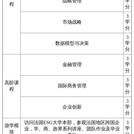
学
战略管理
程
分
3
学
市场战略
分
3
学
数据模型与决策
分
3
学
金融管理
分
3
高阶课
学
国际商务管理
程
分
3
学
企业创新
分
访问法国ESG大学本部，参观法国地区跨国企
3
游学模
学
业，学、商、政界系列讲座、团队作业及毕业
块