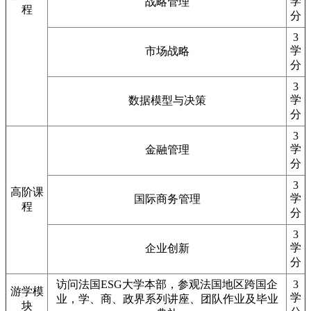
学
战略管理
程
分
3
学
市场战略
分
3
学
数据模型与决策
分
3
学
金融管理
分
3
高阶课
学
国际商务管理
程
分
3
学
企业创新
分
访问法国ESG大学本部，参观法国地区跨国企
3
游学模
学
业，学、商、政界系列讲座、团队作业及毕业
块