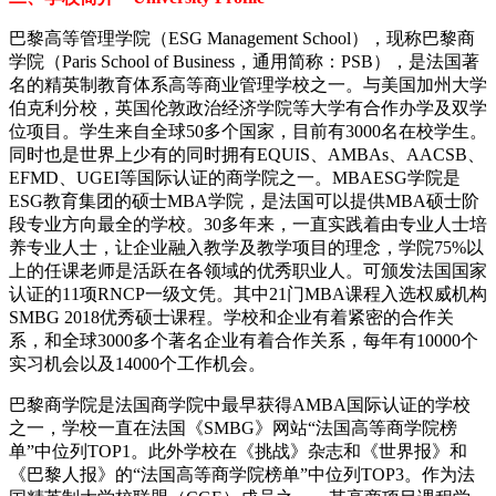
巴黎高等管理学院（ESG Management School），现称巴黎商
学院（Paris School of Business，通用简称：PSB），是法国著
名的精英制教育体系高等商业管理学校之一。与美国加州大学
伯克利分校，英国伦敦政治经济学院等大学有合作办学及双学
位项目。学生来自全球50多个国家，目前有3000名在校学生。
同时也是世界上少有的同时拥有EQUIS、AMBAs、AACSB、
EFMD、UGEI等国际认证的商学院之一。MBAESG学院是
ESG教育集团的硕士MBA学院，是法国可以提供MBA硕士阶
段专业方向最全的学校。30多年来，一直实践着由专业人士培
养专业人士，让企业融入教学及教学项目的理念，学院75%以
上的任课老师是活跃在各领域的优秀职业人。可颁发法国国家
认证的11项RNCP一级文凭。其中21门MBA课程入选权威机构
SMBG 2018优秀硕士课程。学校和企业有着紧密的合作关
系，和全球3000多个著名企业有着合作关系，每年有10000个
实习机会以及14000个工作机会。
巴黎商学院是法国商学院中最早获得AMBA国际认证的学校
之一，学校一直在法国《SMBG》网站“法国高等商学院榜
单”中位列TOP1。此外学校在《挑战》杂志和《世界报》和
《巴黎人报》的“法国高等商学院榜单”中位列TOP3。作为法