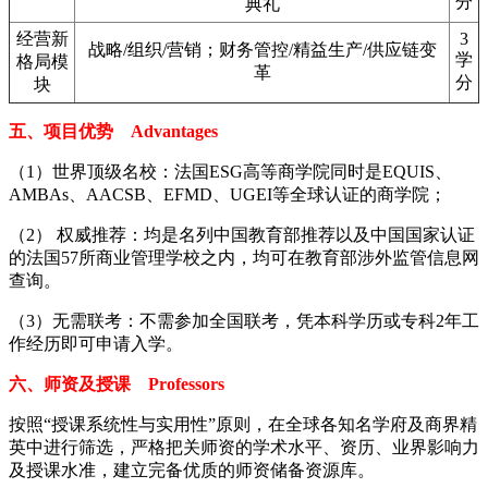
分
典礼
经营新
3
战略/组织/营销；财务管控/精益生产/供应链变
学
格局模
革
分
块
五、项目优势 Advantages
（1）世界顶级名校：法国ESG高等商学院同时是EQUIS、
AMBAs、AACSB、EFMD、UGEI等全球认证的商学院；
（2） 权威推荐：均是名列中国教育部推荐以及中国国家认证
的法国57所商业管理学校之内，均可在教育部涉外监管信息网
查询。
（3）无需联考：不需参加全国联考，凭本科学历或专科2年工
作经历即可申请入学。
六、师资及授课 Professors
按照“授课系统性与实用性”原则，在全球各知名学府及商界精
英中进行筛选，严格把关师资的学术水平、资历、业界影响力
及授课水准，建立完备优质的师资储备资源库。