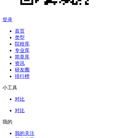
登录
首页
类型
院校库
专业库
简章库
资讯
研友圈
排行榜
小工具
对比
对比
我的
我的关注