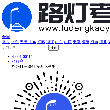
全国
北京
上海
天津
山东
江苏
浙江
广东
广西
安徽
福建
河南
河北
40061-66114
小程序
扫码打开路灯考研小程序