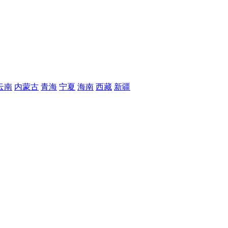
云南
内蒙古
青海
宁夏
海南
西藏
新疆