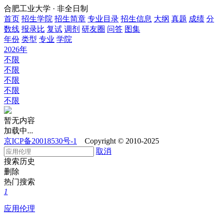
合肥工业大学 · 非全日制
首页
招生学院
招生简章
专业目录
招生信息
大纲
真题
成绩
分
数线
报录比
复试
调剂
研友圈
问答
图集
年份
类型
专业
学院
2026年
不限
不限
不限
不限
不限
暂无内容
加载中...
京ICP备20018530号-1
Copyright © 2010-2025
取消
搜索历史
删除
热门搜索
1
应用伦理