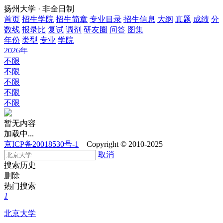
扬州大学 · 非全日制
首页
招生学院
招生简章
专业目录
招生信息
大纲
真题
成绩
分
数线
报录比
复试
调剂
研友圈
问答
图集
年份
类型
专业
学院
2026年
不限
不限
不限
不限
不限
暂无内容
加载中...
京ICP备20018530号-1
Copyright © 2010-2025
取消
搜索历史
删除
热门搜索
1
北京大学