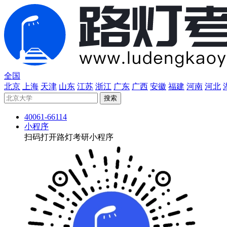
全国
北京
上海
天津
山东
江苏
浙江
广东
广西
安徽
福建
河南
河北
40061-66114
小程序
扫码打开路灯考研小程序