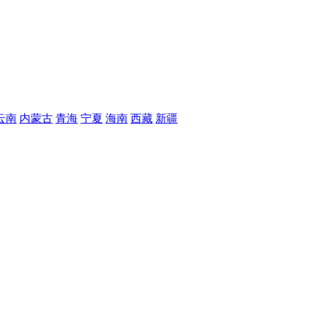
云南
内蒙古
青海
宁夏
海南
西藏
新疆