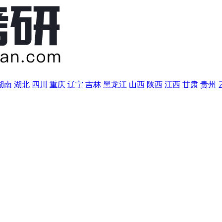
湖南
湖北
四川
重庆
辽宁
吉林
黑龙江
山西
陕西
江西
甘肃
贵州