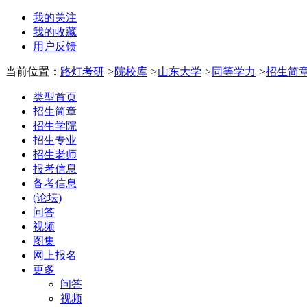
我的关注
我的收藏
用户反馈
当前位置：
路灯考研
>
院校库
>
山东大学
>
同等学力
>
招生简
类型首页
招生简章
招生学院
招生专业
招生老师
报考信息
备考信息
(论坛)
问答
视频
图集
网上报名
更多
问答
视频