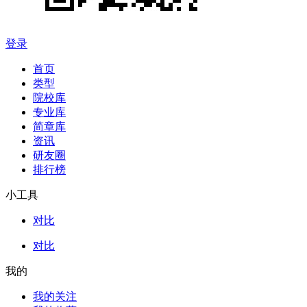
登录
首页
类型
院校库
专业库
简章库
资讯
研友圈
排行榜
小工具
对比
对比
我的
我的关注