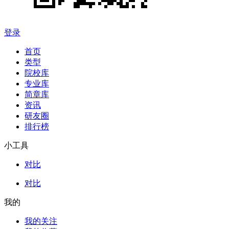
登录
首页
类型
院校库
专业库
简章库
资讯
研友圈
排行榜
小工具
对比
对比
我的
我的关注