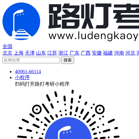
全国
北京
上海
天津
山东
江苏
浙江
广东
广西
安徽
福建
河南
河北
40061-66114
小程序
扫码打开路灯考研小程序