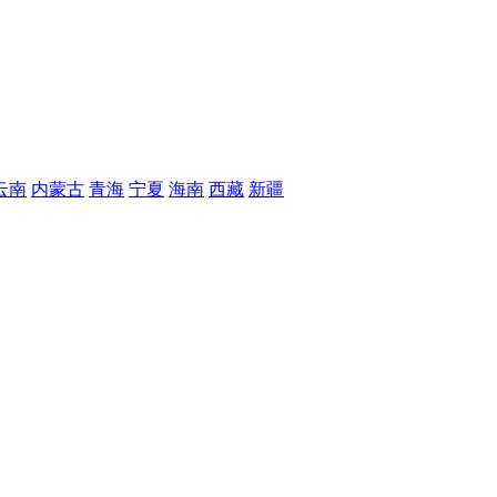
云南
内蒙古
青海
宁夏
海南
西藏
新疆