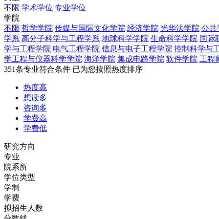
不限
学术学位
专业学位
学院
不限
哲学学院
传媒与国际文化学院
经济学院
光华法学院
公共
学系
高分子科学与工程学系
地球科学学院
生命科学学院
国际
学与工程学院
电气工程学院
信息与电子工程学院
控制科学与
学工程与仪器科学学院
海洋学院
集成电路学院
软件学院
工程
351
条专业符合条件
已为您按照热度排序
热度高
想读多
咨询多
学费高
学费低
研究方向
专业
院系所
学位类型
学制
学费
拟招生人数
分数线