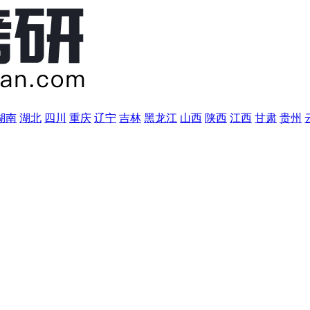
湖南
湖北
四川
重庆
辽宁
吉林
黑龙江
山西
陕西
江西
甘肃
贵州