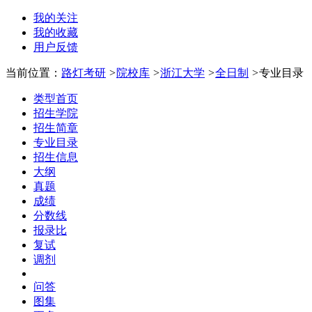
我的关注
我的收藏
用户反馈
当前位置：
路灯考研
>
院校库
>
浙江大学
>
全日制
>
专业目录
类型首页
招生学院
招生简章
专业目录
招生信息
大纲
真题
成绩
分数线
报录比
复试
调剂
问答
图集