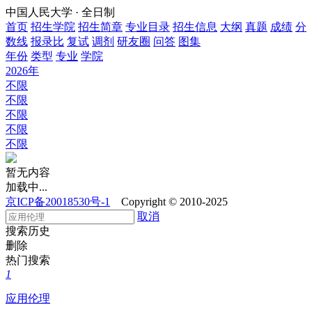
中国人民大学 · 全日制
首页
招生学院
招生简章
专业目录
招生信息
大纲
真题
成绩
分
数线
报录比
复试
调剂
研友圈
问答
图集
年份
类型
专业
学院
2026年
不限
不限
不限
不限
不限
暂无内容
加载中...
京ICP备20018530号-1
Copyright © 2010-2025
取消
搜索历史
删除
热门搜索
1
应用伦理