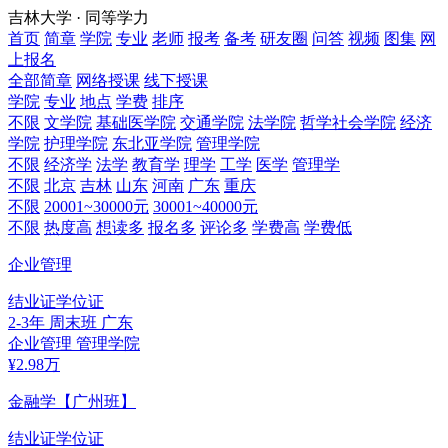
吉林大学 · 同等学力
首页
简章
学院
专业
老师
报考
备考
研友圈
问答
视频
图集
网
上报名
全部简章
网络授课
线下授课
学院
专业
地点
学费
排序
不限
文学院
基础医学院
交通学院
法学院
哲学社会学院
经济
学院
护理学院
东北亚学院
管理学院
不限
经济学
法学
教育学
理学
工学
医学
管理学
不限
北京
吉林
山东
河南
广东
重庆
不限
20001~30000元
30001~40000元
不限
热度高
想读多
报名多
评论多
学费高
学费低
企业管理
结业证
学位证
2-3年
周末班
广东
企业管理
管理学院
¥
2.98
万
金融学【广州班】
结业证
学位证