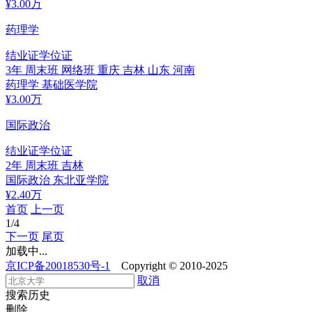
¥
3.00
万
药理学
结业证
学位证
3年
周末班 网络班
重庆 吉林 山东 河南
药理学
基础医学院
¥
3.00
万
国际政治
结业证
学位证
2年
周末班
吉林
国际政治
东北亚学院
¥
2.40
万
首页
上一页
1
/4
下一页
尾页
加载中...
京ICP备20018530号-1
Copyright © 2010-2025
取消
搜索历史
删除