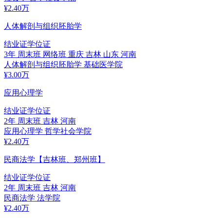
¥
2.40
万
人体解剖与组织胚胎学
结业证
学位证
3年
周末班 网络班
重庆 吉林 山东 河南
人体解剖与组织胚胎学
基础医学院
¥
3.00
万
应用心理学
结业证
学位证
2年
周末班
吉林 河南
应用心理学
哲学社会学院
¥
2.40
万
民商法学【吉林班、郑州班】
结业证
学位证
2年
周末班
吉林 河南
民商法学
法学院
¥
2.40
万