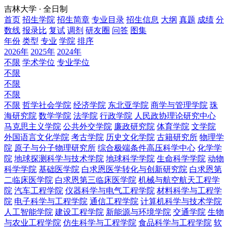
吉林大学 · 全日制
首页
招生学院
招生简章
专业目录
招生信息
大纲
真题
成绩
分
数线
报录比
复试
调剂
研友圈
问答
图集
年份
类型
专业
学院
排序
2026年
2025年
2024年
不限
学术学位
专业学位
不限
不限
不限
不限
哲学社会学院
经济学院
东北亚学院
商学与管理学院
珠
海研究院
数学学院
法学院
行政学院
人民政协理论研究中心
马克思主义学院
公共外交学院
廉政研究院
体育学院
文学院
外国语言文化学院
考古学院
历史文化学院
古籍研究所
物理学
院
原子与分子物理研究所
综合极端条件高压科学中心
化学学
院
地球探测科学与技术学院
地球科学学院
生命科学学院
动物
科学学院
基础医学院
白求恩医学转化与创新研究院
白求恩第
二临床医学院
白求恩第三临床医学院
机械与航空航天工程学
院
汽车工程学院
仪器科学与电气工程学院
材料科学与工程学
院
电子科学与工程学院
通信工程学院
计算机科学与技术学院
人工智能学院
建设工程学院
新能源与环境学院
交通学院
生物
与农业工程学院
仿生科学与工程学院
食品科学与工程学院
软