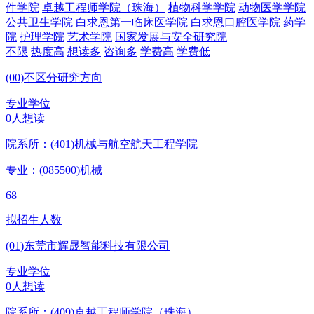
件学院
卓越工程师学院（珠海）
植物科学学院
动物医学学院
公共卫生学院
白求恩第一临床医学院
白求恩口腔医学院
药学
院
护理学院
艺术学院
国家发展与安全研究院
不限
热度高
想读多
咨询多
学费高
学费低
(00)不区分研究方向
专业学位
0人想读
院系所：(401)
机械与航空航天工程学院
专业：(085500)
机械
68
拟招生人数
(01)东莞市辉晟智能科技有限公司
专业学位
0人想读
院系所：(409)
卓越工程师学院（珠海）