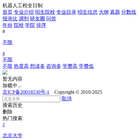
机器人工程全日制
首页
专业介绍
招生院校
专业目录
招生信息
大纲
真题
分数线
报录比
调剂
研友圈
问答
年份
院校
学院
排序
#
不限
#
不限
不限
热度高
想读多
咨询多
学费高
学费低
暂无内容
加载中...
京ICP备20018530号-1
Copyright © 2010-2025
取消
搜索历史
删除
热门搜索
1
北京大学