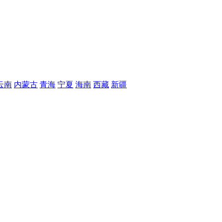
云南
内蒙古
青海
宁夏
海南
西藏
新疆