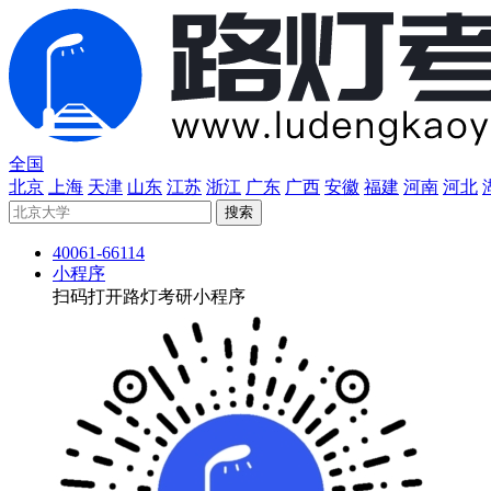
全国
北京
上海
天津
山东
江苏
浙江
广东
广西
安徽
福建
河南
河北
40061-66114
小程序
扫码打开路灯考研小程序