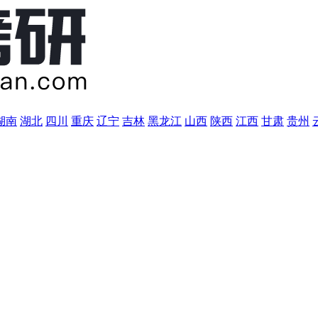
湖南
湖北
四川
重庆
辽宁
吉林
黑龙江
山西
陕西
江西
甘肃
贵州