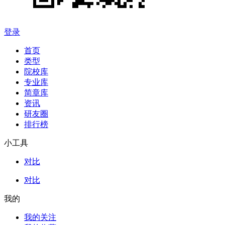
登录
首页
类型
院校库
专业库
简章库
资讯
研友圈
排行榜
小工具
对比
对比
我的
我的关注