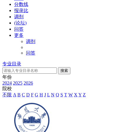
分数线
报录比
调剂
(论坛)
问答
更多
调剂
问答
专业目录
年份
2024
2025
2026
院校
不限
A
B
C
D
F
G
H
J
L
N
Q
S
T
W
X
Y
Z