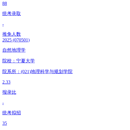
88
统考录取
-
推免人数
2025
(070501)
自然地理学
院校：
宁夏大学
院系所：(021)
地理科学与规划学院
2.33
报录比
-
统考拟招
35