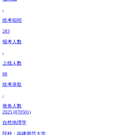
-
统考拟招
283
报考人数
-
上线人数
88
统考录取
-
推免人数
2025
(070501)
自然地理学
院校：
福建师范大学