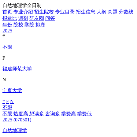
自然地理学全日制
首页
专业介绍
招生院校
专业目录
招生信息
大纲
真题
分数线
报录比
调剂
研友圈
问答
年份
院校
学院
排序
2025
#
不限
F
福建师范大学
N
宁夏大学
#
F
N
不限
不限
热度高
想读多
咨询多
学费高
学费低
2025
(070501)
自然地理学