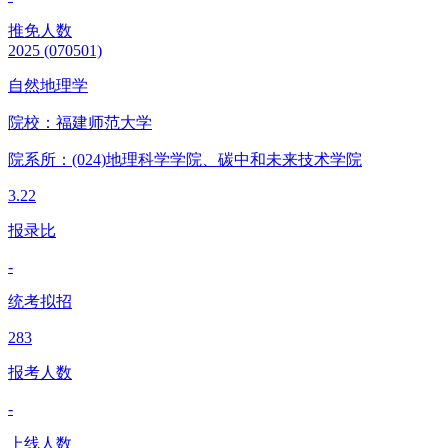
推免人数
2025
(070501)
自然地理学
院校：
福建师范大学
院系所：(024)
地理科学学院、碳中和未来技术学院
3.22
报录比
-
统考拟招
283
报考人数
-
上线人数