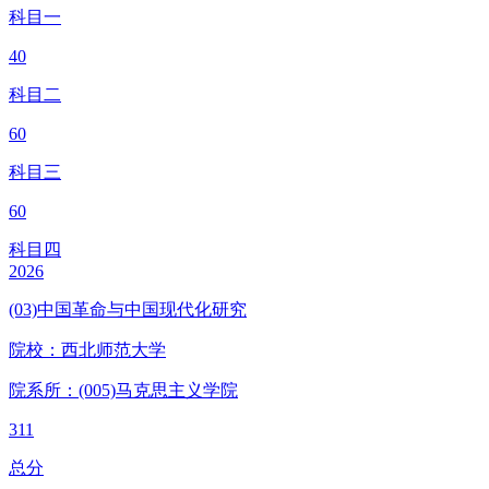
科目一
40
科目二
60
科目三
60
科目四
2026
(03)中国革命与中国现代化研究
院校：
西北师范大学
院系所：(005)
马克思主义学院
311
总分