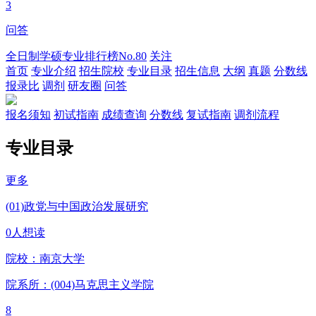
3
问答
全日制学硕专业排行榜
No.80
关注
首页
专业介绍
招生院校
专业目录
招生信息
大纲
真题
分数线
报录比
调剂
研友圈
问答
报名须知
初试指南
成绩查询
分数线
复试指南
调剂流程
专业目录
更多
(01)政党与中国政治发展研究
0人想读
院校：
南京大学
院系所：(004)
马克思主义学院
8