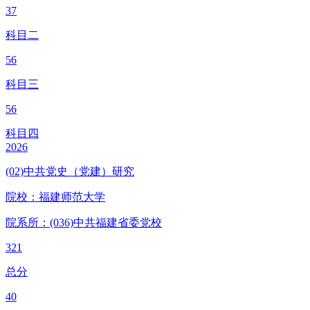
37
科目二
56
科目三
56
科目四
2026
(02)中共党史（党建）研究
院校：
福建师范大学
院系所：(036)
中共福建省委党校
321
总分
40