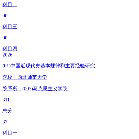
科目二
90
科目三
90
科目四
2026
(01)中国近现代史基本规律和主要经验研究
院校：
西北师范大学
院系所：(005)
马克思主义学院
311
总分
37
科目一