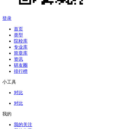
登录
首页
类型
院校库
专业库
简章库
资讯
研友圈
排行榜
小工具
对比
对比
我的
我的关注