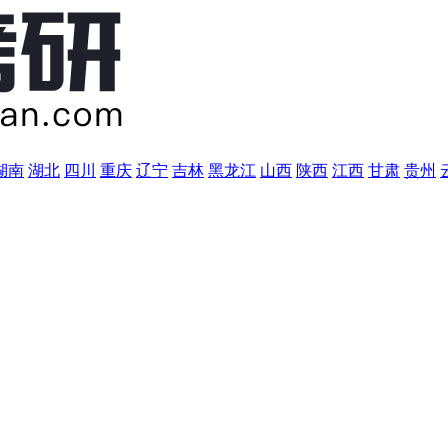
湖南
湖北
四川
重庆
辽宁
吉林
黑龙江
山西
陕西
江西
甘肃
贵州