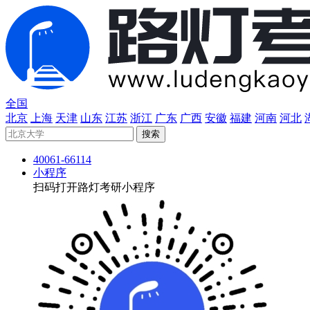
全国
北京
上海
天津
山东
江苏
浙江
广东
广西
安徽
福建
河南
河北
40061-66114
小程序
扫码打开路灯考研小程序