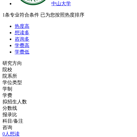
中山大学
1
条专业符合条件
已为您按照热度排序
热度高
想读多
咨询多
学费高
学费低
研究方向
院校
院系所
学位类型
学制
学费
拟招生人数
分数线
报录比
科目/备注
咨询
0人想读