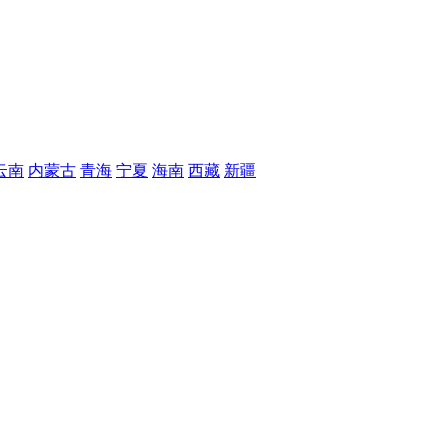
云南
内蒙古
青海
宁夏
海南
西藏
新疆