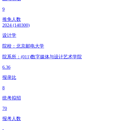
9
推免人数
2024
(140300)
设计学
院校：
北京邮电大学
院系所：(011)
数字媒体与设计艺术学院
6.36
报录比
8
统考拟招
70
报考人数
-