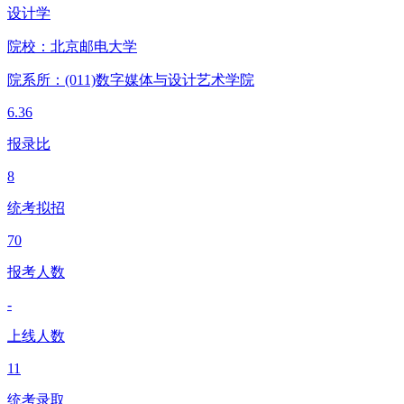
设计学
院校：
北京邮电大学
院系所：(011)
数字媒体与设计艺术学院
6.36
报录比
8
统考拟招
70
报考人数
-
上线人数
11
统考录取