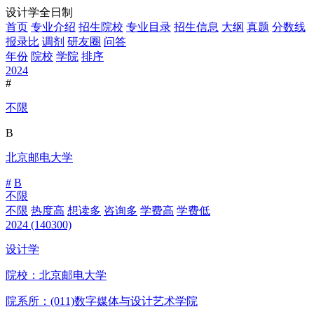
设计学全日制
首页
专业介绍
招生院校
专业目录
招生信息
大纲
真题
分数线
报录比
调剂
研友圈
问答
年份
院校
学院
排序
2024
#
不限
B
北京邮电大学
#
B
不限
不限
热度高
想读多
咨询多
学费高
学费低
2024
(140300)
设计学
院校：
北京邮电大学
院系所：(011)
数字媒体与设计艺术学院