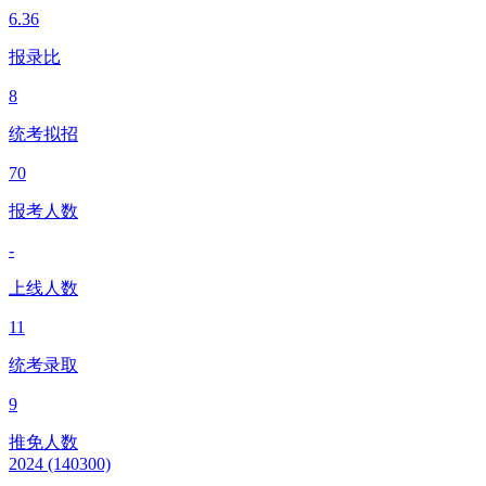
6.36
报录比
8
统考拟招
70
报考人数
-
上线人数
11
统考录取
9
推免人数
2024
(140300)