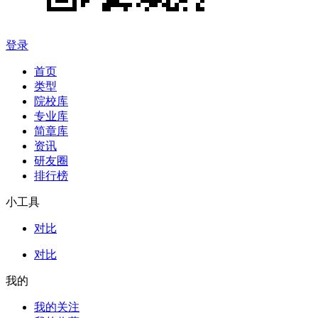
登录
首页
类型
院校库
专业库
简章库
资讯
研友圈
排行榜
小工具
对比
对比
我的
我的关注