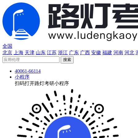
全国
北京
上海
天津
山东
江苏
浙江
广东
广西
安徽
福建
河南
河北
40061-66114
小程序
扫码打开路灯考研小程序