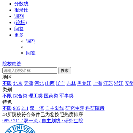
分数线
报录比
调剂
(论坛)
问答
更多
调剂
问答
院校筛选
地区
不限
北京
天津
河北
山西
辽宁
吉林
黑龙江
上海
江苏
浙江
安
类别
不限
综合类
理工类
医药类
军事类
特色
不限
985
211
双一流
自主划线
研究生院
科研院所
43
所院校符合条件
已为您按照热度排序
985 / 211 / 双一流 / 自主划线 / 研究生院