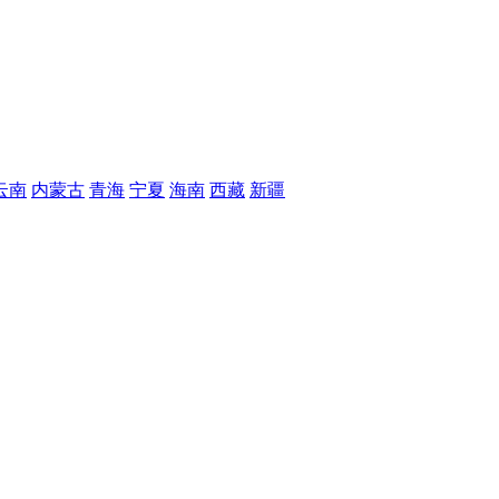
云南
内蒙古
青海
宁夏
海南
西藏
新疆