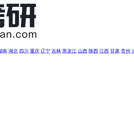
湖南
湖北
四川
重庆
辽宁
吉林
黑龙江
山西
陕西
江西
甘肃
贵州