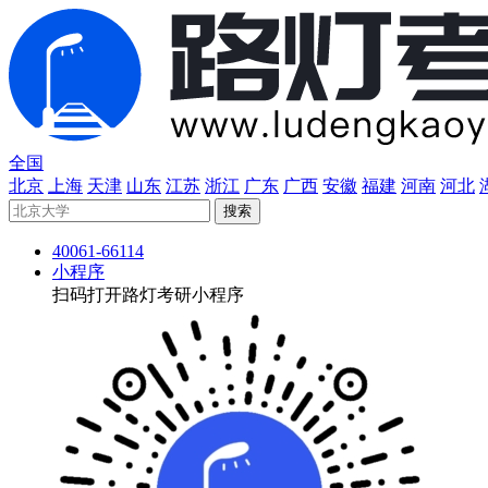
全国
北京
上海
天津
山东
江苏
浙江
广东
广西
安徽
福建
河南
河北
40061-66114
小程序
扫码打开路灯考研小程序