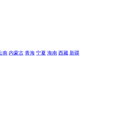
云南
内蒙古
青海
宁夏
海南
西藏
新疆