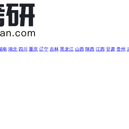
湖南
湖北
四川
重庆
辽宁
吉林
黑龙江
山西
陕西
江西
甘肃
贵州