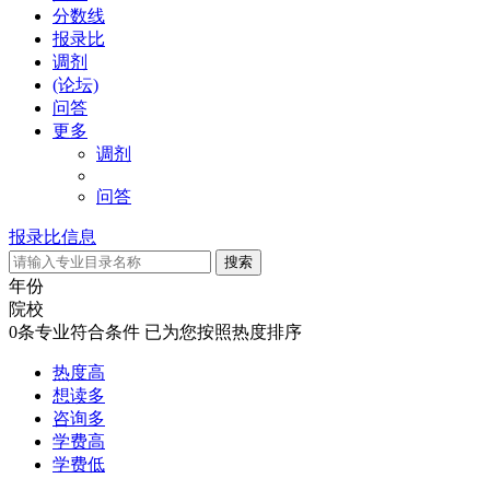
分数线
报录比
调剂
(论坛)
问答
更多
调剂
问答
报录比信息
年份
院校
0
条专业符合条件
已为您按照热度排序
热度高
想读多
咨询多
学费高
学费低