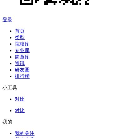
登录
首页
类型
院校库
专业库
简章库
资讯
研友圈
排行榜
小工具
对比
对比
我的
我的关注