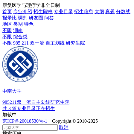
康复医学与理疗学非全日制
首页
专业介绍
招生院校
专业目录
招生信息
大纲
真题
分数线
报录比
调剂
研友圈
问答
地区
类别
特色
不限
湖南
不限
综合类
不限
985
211
双一流
自主划线
研究生院
中南大学
985
211
双一流
自主划线
研究生院
共 3 篇专业目录正在招生
加载中...
京ICP备20018530号-1
Copyright © 2010-2025
取消
搜索历史