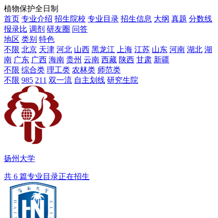
植物保护全日制
首页
专业介绍
招生院校
专业目录
招生信息
大纲
真题
分数线
报录比
调剂
研友圈
问答
地区
类别
特色
不限
北京
天津
河北
山西
黑龙江
上海
江苏
山东
河南
湖北
湖
南
广东
广西
海南
贵州
云南
西藏
陕西
甘肃
新疆
不限
综合类
理工类
农林类
师范类
不限
985
211
双一流
自主划线
研究生院
扬州大学
共 6 篇专业目录正在招生