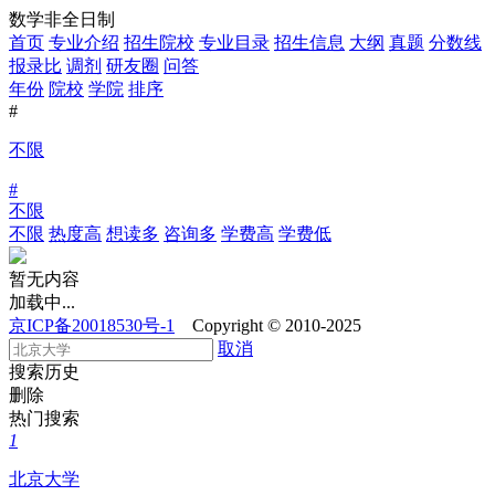
数学非全日制
首页
专业介绍
招生院校
专业目录
招生信息
大纲
真题
分数线
报录比
调剂
研友圈
问答
年份
院校
学院
排序
#
不限
#
不限
不限
热度高
想读多
咨询多
学费高
学费低
暂无内容
加载中...
京ICP备20018530号-1
Copyright © 2010-2025
取消
搜索历史
删除
热门搜索
1
北京大学