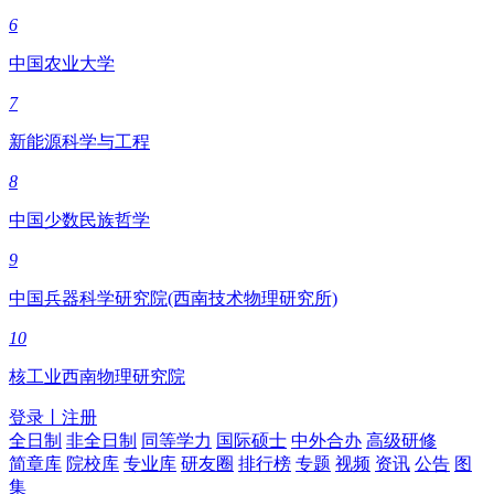
6
中国农业大学
7
新能源科学与工程
8
中国少数民族哲学
9
中国兵器科学研究院(西南技术物理研究所)
10
核工业西南物理研究院
登录
丨
注册
全日制
非全日制
同等学力
国际硕士
中外合办
高级研修
简章库
院校库
专业库
研友圈
排行榜
专题
视频
资讯
公告
图
集