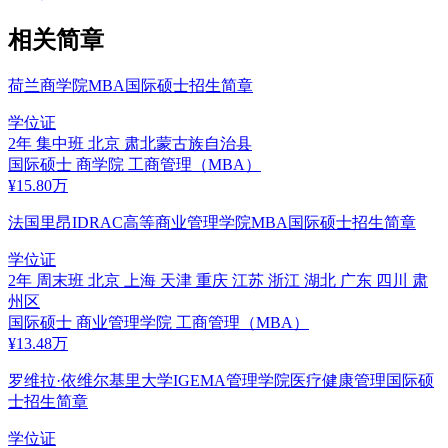
相关简章
荷兰商学院MBA国际硕士招生简章
学位证
2年
集中班
北京 肃北蒙古族自治县
国际硕士
商学院
工商管理（MBA）
¥
15.80
万
法国里昂IDRAC高等商业管理学院MBA国际硕士招生简章
学位证
2年
周末班
北京 上海 天津 重庆 江苏 浙江 湖北 广东 四川 肃
州区
国际硕士
商业管理学院
工商管理（MBA）
¥
13.48
万
罗维拉·依维尔基里大学IGEMA管理学院医疗健康管理国际硕
士招生简章
学位证