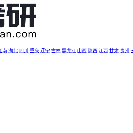
湖南
湖北
四川
重庆
辽宁
吉林
黑龙江
山西
陕西
江西
甘肃
贵州