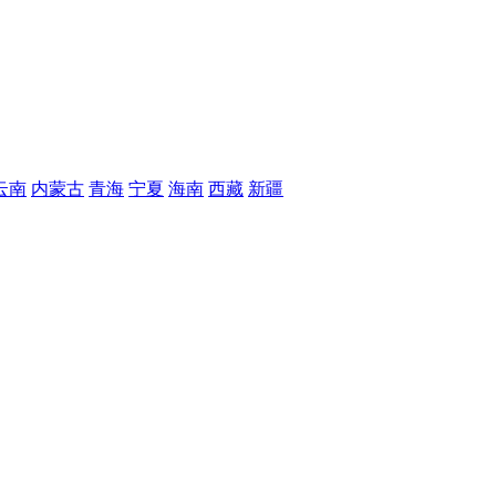
云南
内蒙古
青海
宁夏
海南
西藏
新疆