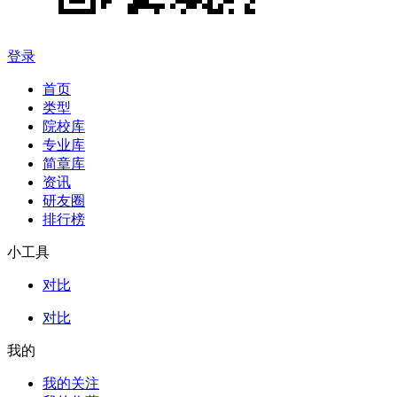
登录
首页
类型
院校库
专业库
简章库
资讯
研友圈
排行榜
小工具
对比
对比
我的
我的关注