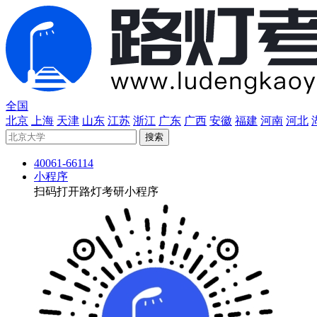
全国
北京
上海
天津
山东
江苏
浙江
广东
广西
安徽
福建
河南
河北
40061-66114
小程序
扫码打开路灯考研小程序