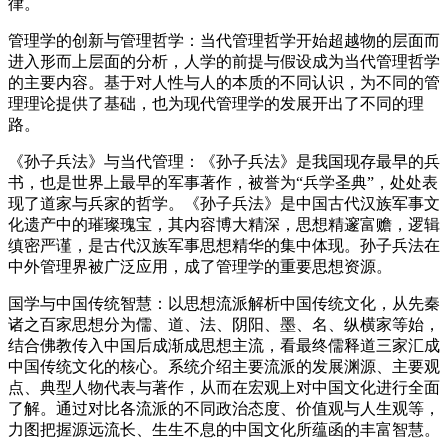
律。
管理学的创新与管理哲学：当代管理哲学开始超越物的层面而
进入形而上层面的分析，人学的前提与假设成为当代管理哲学
的主要内容。基于对人性与人的本质的不同认识，为不同的管
理理论提供了基础，也为现代管理学的发展开出了不同的理
路。
《孙子兵法》与当代管理：《孙子兵法》是我国现存最早的兵
书，也是世界上最早的军事著作，被誉为“兵学圣典”，处处表
现了道家与兵家的哲学。《孙子兵法》是中国古代汉族军事文
化遗产中的璀璨瑰宝，其内容博大精深，思想精邃富赡，逻辑
缜密严谨，是古代汉族军事思想精华的集中体现。孙子兵法在
中外管理界被广泛应用，成了管理学的重要思想资源。
国学与中国传统智慧：以思想流派解析中国传统文化，从先秦
诸之百家思想分为儒、道、法、阴阳、墨、名、纵横家等始，
结合佛教传入中国后成渐成思想主流，看最终儒释道三家汇成
中国传统文化的核心。系统介绍主要流派的发展渊源、主要观
点、典型人物代表与著作，从而在宏观上对中国文化进行全面
了解。通过对比各流派的不同政治态度、价值观与人生观等，
力图把握源远流长、生生不息的中国文化所蕴函的丰富智慧。