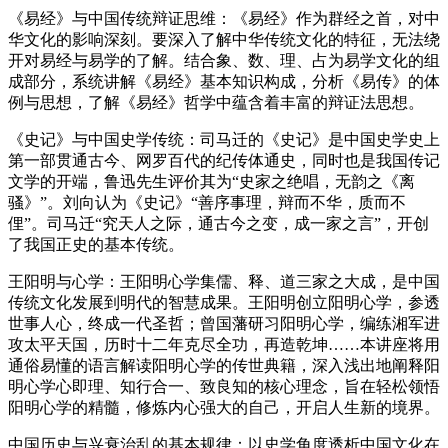
《易经》与中国传统辩证思维：《易经》作为群经之首，对中
华文化的影响深刻。要深入了解中华传统文化的特征，无法绕
开对易经与易学的了解。结合象、数、理、占为易学文化的组
成部分，系统讲解《易经》基本知识构成，分析《易传》的体
例与思想，了解《易经》哲学中蕴含着丰富的辩证法思想。
《史记》与中国史学传统：司马迁的《史记》是中国史学史上
第一部贯通古今、网罗百代的纪传体通史，同时也是我国传记
文学的开端，鲁迅先生评价其为“史家之绝唱，无韵之《离
骚》”。刘向认为《史记》“善序事理，辩而不华，质而不
俚”。司马迁“究天人之际，通古今之变，成一家之言”，开创
了我国正史的基本传统。
王阳明与心学：王阳明心学集儒、释、道三家之大成，是中国
传统文化发展到明代的智慧成果。王阳明创立阳明心学，参透
世事人心，终成一代圣哲；曾国藩研习阳明心学，编练湘军进
攻太平天国，历时十二年克尽全功，再造乾坤……本讲座将用
通俗易懂的语言解读阳明心学的传世典籍，深入浅出地阐释阳
明心学心即理、知行合一、致良知的核心理念，旨在轻松领悟
阳明心学的精髓，修炼内心强大的自己，开启人生新的境界。
中国历史与兴衰治乱的基本规律：以史学角度透析中国文化在