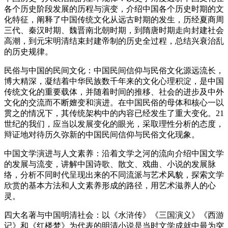
各个历史阶段发展的历程与演变，介绍中国各个历史时期的文
化特征，阐释了中国传统文化从远古时期的发生，历经夏商周
三代、秦汉时期、魏晋南北朝时期，到隋唐时期走向封建社会
高潮，到元宋明清结束封建帝制的历史全过程，总结兴衰治乱
的历史规律。
民俗与中国的民间文化：中国民间信仰与民俗文化源远流长，
博大精深，凝结着中华民族数千年来的文化心理积淀，是中国
传统文化的重要载体，并随着时间的推移、社会的进步及中外
文化的交流而不断嬗变和演进。在中国民俗的母体和核心一以
贯之的情况下，其传统架构中的内容已经发生了重大变化。21
世纪的我们，应当以发展变化的眼光，采取理性分析的态度，
辩证地对待历久弥新的中国民间信仰与民俗文化现象。
中国文学演进与人文素养：沿着文学之河的流向介绍中国文学
的发展与流变，讲解中国诗歌、散文、戏曲、小说的发展脉
络，分析不同时代呈现出来的不同流派与艺术风貌，探索文学
欣赏的基本方法和人文素养形成的路径，用艺术滋养人的心
灵。
四大名著与中国明清社会：以《水浒传》《三国演义》《西游
记》和《红楼梦》为代表的明清小说是当时文学成就中最为突