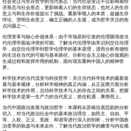
社会变迁与生存哲学的当代形态：当代社会变迁不仅影响着经
济形态与社会形态，更影响着人们的生存状态，也对人的生存
意义与和生存价值提出了挑战。重新审视人的本质，超越生存
悖论、澄明生命意义，确立正确的人生观，成为哲学关注的焦
点问题之一。
伦理变革与核心价值体系：由于市场原则引发的伦理困境使当
代伦理学面临冲突的可能。了解当代伦理学由常识到交往伦理
学，由交往伦理学到哲学伦理学的基本原理，进而分析有德性
的生活在当代的可能与基本路径。分析社会主义核心价值观的
生成过程和发挥作用的机制，面向现实重构中国人的精神世
界。
科学技术的当代流变与科技哲学：关注当代科学技术的最新发
展与基本规律，分析科学精神的真正内涵，从正反两方面分析
科学技术的作用，总结科学技术与人的存在之间的关系。把握
科学技术是第一生产力的当代意义，抓住机遇，乘势而上。
当代中国政治发展与政治哲学：本课程从苏格拉底悲剧的分析
切入，对当代政治社会中的基本政治理念，如民主、自由、平
等、人权、正义、宪政、和谐等进行深入的剖析，分析中国政
治变革的轨迹与未来走向，了解当代政治哲学的嬗变与内在规