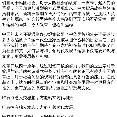
们置向于风险社会。对于风险社会的认知，一直未引起人们的
重视，今天却更加激烈的方式呈现出来。中美贸易战突然降临
始料未及，新科技浪潮在给人们的生活带来方便，也挑战人类
生存的底线，社会转型使每个人感受到了现实的不确定性。面
对这样的局势，令人兴奋，也心生焦虑。
中国的未来还要遇到多少艰难险阻？中华民族的复兴还要越过
多少坎陷波折？这一代企业家应该承担什么样的历史责任，如
何不负社会的信任与期待？企业家精神在新时代如何弘扬？作
为社会精英，如何参与和引领时代发展？这就不仅需要知识与
文化，更需要思想的引领。
改革开放四十余年，经过艰韧不拔的努力，我们的企业家对于
管理与运营的知识基本完备，社会生存的知识已有较为全面的
掌握，对于社会问题的观察和分析都已具备相当的能力。在此
基础上，站在时代风口的企业家和社会精英亟需一种更具方向
性的、更有深度的系统知识，这就是思想与文化。
唯有洞悉人类思想，方能站立时代潮头。
唯有拥有独立意志，方能引领时代发展。
唯有把握发展脉动，方能开创时代先河。