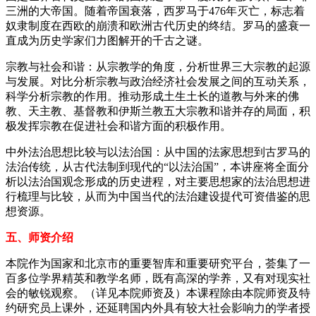
三洲的大帝国。随着帝国衰落，西罗马于476年灭亡，标志着
奴隶制度在西欧的崩溃和欧洲古代历史的终结。罗马的盛衰一
直成为历史学家们力图解开的千古之谜。
宗教与社会和谐：从宗教学的角度，分析世界三大宗教的起源
与发展。对比分析宗教与政治经济社会发展之间的互动关系，
科学分析宗教的作用。推动形成土生土长的道教与外来的佛
教、天主教、基督教和伊斯兰教五大宗教和谐并存的局面，积
极发挥宗教在促进社会和谐方面的积极作用。
中外法治思想比较与以法治国：从中国的法家思想到古罗马的
法治传统，从古代法制到现代的“以法治国”，本讲座将全面分
析以法治国观念形成的历史进程，对主要思想家的法治思想进
行梳理与比较，从而为中国当代的法治建设提代可资借鉴的思
想资源。
五、师资介绍
本院作为国家和北京市的重要智库和重要研究平台，荟集了一
百多位学界精英和教学名师，既有高深的学养，又有对现实社
会的敏锐观察。（详见本院师资及）本课程除由本院师资及特
约研究员上课外，还延聘国内外具有较大社会影响力的学者授