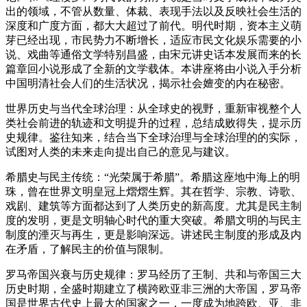
出的领域，不管从数量、体裁、表现手法以及反映社会生活的
深度和广度方面，都大大超过了前代。明代时期，资本主义萌
芽已经出现，市民势力不断增长，适应市民文化娱乐需要的小
说、戏曲等通俗文学特别昌盛，由宋元讲史话本发展而来的长
篇章回小说形成了全新的文学载体。本讲座将由小说入手分析
中国明清社会人们的生活状况，揭示社会嬗变的内在秘密。
世界历史与当代全球治理：从全球史的视野，重新审视整个人
类社会前进的轨迹和文明提升的过程，总结成败得失，提示历
史规律。鉴往知来，结合当下全球治理与全球治理的的实际，
试图对人类的未来走向提出自己的意见与建议。
希腊史与民主传统：“光荣属于希腊”。希腊这座地中海上的明
珠，曾在世界文明皇冠上熠熠生辉。其在哲学、宗教、诗歌、
戏剧、建筑等方面都达到了人类历史的新高度。尤其是民主制
度的发明，更是文明轴心时代的重大突破。希腊文明的与民主
制度的湮灭与再生，更是影响深远。讲述民主制度的形成及内
在矛盾，了解民主的价值与限制。
罗马帝国兴衰与历史规律：罗马经历了王制、共和与帝国三大
历史时期，全盛时期建立了横跨欧亚非三洲的大帝国，罗马帝
国是世界古代史上最大的国家之一，一度成为地跨欧、亚、非