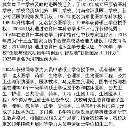
冀鲁豫卫生学校及哈励逊医院迁入，于1950年成立平原省医科
学校。学校经历华北第二医士学校、河南省汲县医士学校、新
乡专区医学院等发展阶段，1962年更名为豫北医学专科学校；
1982年升格本科，定名新乡医学院；1998年获得硕士学位授予
权；2006年顺利通过教育部本科教学水平评估并获得优秀；
2016年在教育部本科教学工作审核评估中获专家组好评；2016
年成为“十三五”国家百所中西部高校基础能力建设工程支持高
校；2018年顺利通过教育部临床医学专业认证。2020年，学
校“免疫与模式动物学科创新引智基地”获批国家“111计划”。
2025年更名为河南医药大学。
2004年获得同等学力人员申请硕士学位授予权。现有基础医
学、临床医学、药学、生物学、心理学、生物医学工程、公共
卫生与预防医学、医学技术、马克思主义理论、图书情报与档
案管理等10个一级学科硕士学位授予权和临床医学、公共卫
生、护理、公共管理、药学、工程（生物工程、生物医学工
程）6个类别专业硕士学位授予权。我校研究生教育覆盖了医
学、理学、教育学、法学、管理学、工学等6个学科门类，形
成了以医学为主，多门类、多学科协调发展的学科建设和研究
生教育格局。根据国家相关文件规定，结合我校实际，我校决
定2019年继续开展同等学力人员申请硕士学位招生工作。