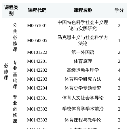
课程类
课程代码
课程名称
学分
别
中国特色科学社会主义理
公
M0051001
2
论与实践研究
共
必
马克思主义与社会科学方
M0050005
1
修
法论
课
M0101222
第一外国语
2
M0142201
体育原理
2
专
必
业
M0142202
高级运动生理学
4
修
基
课
M0142203
体育科学研究方法
4
础
课
M0142204
体育史学专题研究
2
专
体育人文社会学导论
M0143301
2
业
学校体育学学术前沿
必
M0143302
2
修
M0143303
体育课程与教学论
2
课