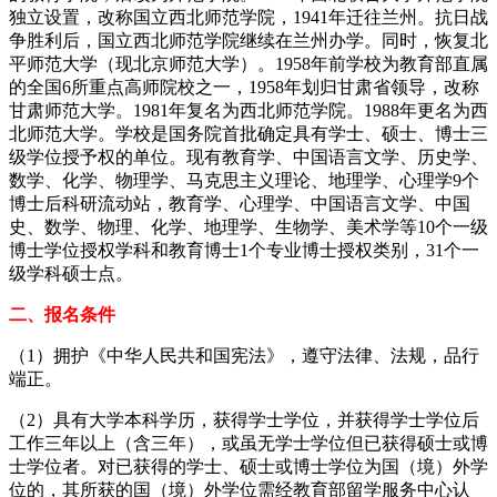
独立设置，改称国立西北师范学院，1941年迁往兰州。抗日战
争胜利后，国立西北师范学院继续在兰州办学。同时，恢复北
平师范大学（现北京师范大学）。1958年前学校为教育部直属
的全国6所重点高师院校之一，1958年划归甘肃省领导，改称
甘肃师范大学。1981年复名为西北师范学院。1988年更名为西
北师范大学。学校是国务院首批确定具有学士、硕士、博士三
级学位授予权的单位。现有教育学、中国语言文学、历史学、
数学、化学、物理学、马克思主义理论、地理学、心理学9个
博士后科研流动站，教育学、心理学、中国语言文学、中国
史、数学、物理、化学、地理学、生物学、美术学等10个一级
博士学位授权学科和教育博士1个专业博士授权类别，31个一
级学科硕士点。
二、报名条件
（1）拥护《中华人民共和国宪法》，遵守法律、法规，品行
端正。
（2）具有大学本科学历，获得学士学位，并获得学士学位后
工作三年以上（含三年），或虽无学士学位但已获得硕士或博
士学位者。对已获得的学士、硕士或博士学位为国（境）外学
位的，其所获的国（境）外学位需经教育部留学服务中心认