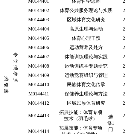
M0144401
体育哲学思潮
2
M0144402
体育公共服务理论与实践
2
M0144403
区域体育文化研究
2
M0144404
高原生理与运动
2
M0144405
体育心理干预
2
M0144406
运动营养及处方
2
专
M0144407
体能训练理论与实践
2
业
M0144408
运动训练学专题研究
2
选
修
M0144409
运动竞赛组织与管理
2
选
课
M0144410
民族体育文化传承
2
修
课
M0144411
保健养生理论与方法
2
M0144412
区域民族体育研究
2
拓展技能：体育专项
M0144413
2
选
技术（羽毛球）
修1
拓展技能：体育专项
门
M0144414
2