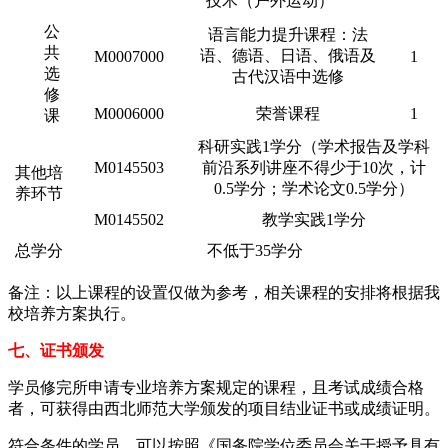
技术（户外运动）
公
语言能力提升课程：法
共
语、德语、日语、俄语及
M0007000
1
选
古代汉语中选修
修
M0006000
荣誉课程
1
课
科研实践1学分（学术报告及学科
M0145503
前沿系列讲座不得少于10次，计
其他培
0.5学分；学术论文0.5学分）
养环节
M0145502
教学实践1学分
总学分
不低于35学分
备注：以上课程的设置仅做为参考，相关课程的安排将根据我
校培养方案执行。
七、证书颁发
学员修完所申请专业培养方案规定的课程，且考试成绩合格
者，可获得由西北师范大学颁发的项目结业证书或成绩证明。
符合条件的学员，可以按照《国务院学位委员会关于授予具有