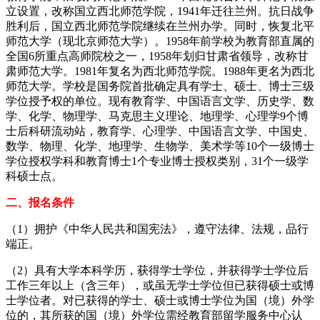
立设置，改称国立西北师范学院，1941年迁往兰州。抗日战争
胜利后，国立西北师范学院继续在兰州办学。同时，恢复北平
师范大学（现北京师范大学）。1958年前学校为教育部直属的
全国6所重点高师院校之一，1958年划归甘肃省领导，改称甘
肃师范大学。1981年复名为西北师范学院。1988年更名为西北
师范大学。学校是国务院首批确定具有学士、硕士、博士三级
学位授予权的单位。现有教育学、中国语言文学、历史学、数
学、化学、物理学、马克思主义理论、地理学、心理学9个博
士后科研流动站，教育学、心理学、中国语言文学、中国史、
数学、物理、化学、地理学、生物学、美术学等10个一级博士
学位授权学科和教育博士1个专业博士授权类别，31个一级学
科硕士点。
二、报名条件
（1）拥护《中华人民共和国宪法》，遵守法律、法规，品行
端正。
（2）具有大学本科学历，获得学士学位，并获得学士学位后
工作三年以上（含三年），或虽无学士学位但已获得硕士或博
士学位者。对已获得的学士、硕士或博士学位为国（境）外学
位的，其所获的国（境）外学位需经教育部留学服务中心认